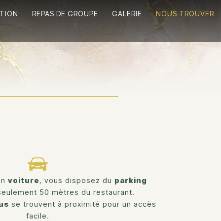
ATION
REPAS DE GROUPE
GALERIE
NOUS TROUVER
en
voiture
, vous disposez du
parking
eulement 50 mètres du restaurant.
us
se trouvent à proximité pour un accès
facile.