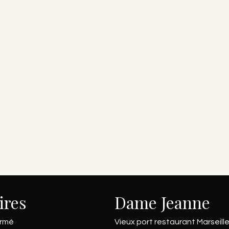
ires
Dame Jeanne
rmé
Vieux port restaurant Marseill